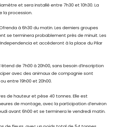
iamètre et sera installé entre 7h30 et 10h30. La
e la procession.
l’Ofrenda à 6h30 du matin. Les derniers groupes
ent se terminera probablement près de minuit. Les
 Independencia et accéderont à la place du Pilar
e s’étend de 7h00 à 20h00, sans besoin d’inscription
ticiper avec des animaux de compagnie sont
 ou entre 19h00 et 20h00.
res de hauteur et pèse 40 tonnes. Elle est
heures de montage, avec la participation d’environ
eudi avant 6h00 et se terminera le vendredi matin.
ions de fleurs, avec un poids total de 54 tonnes.