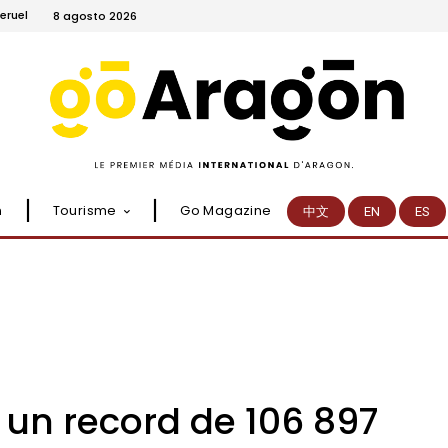
eruel
8 agosto 2026
n
Tourisme
Go Magazine
中文
EN
ES
 un record de 106 897