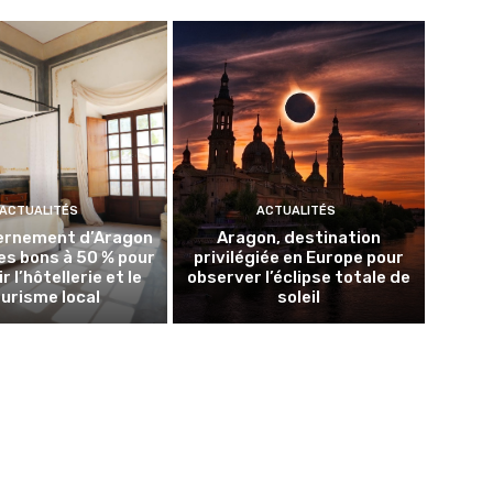
ACTUALITÉS
ACTUALITÉS
ernement d’Aragon
Aragon, destination
les bons à 50 % pour
privilégiée en Europe pour
r l’hôtellerie et le
observer l’éclipse totale de
urisme local
soleil