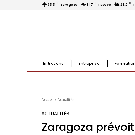
C
C
C
35.5
Zaragoza
31.7
Huesca
28.2
T
Entretiens
Entreprise
Formatio
Accueil
Actualités
ACTUALITÉS
Zaragoza prévoit